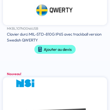
MKBL107N0046USB
Clavier durci MIL-STD-810G IP65 avec trackball version
Swedish QWERTY
Ajouter au devis
Nouveau!