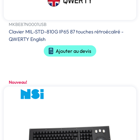
MKBE87N0001USB
Clavier MIL-STD-810G IP65 87 touches rétroécaliré -
QWERTY English
Ajouter au devis
Nouveau!