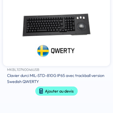
MKBL107N0046USB
Clavier durci MIL-STD-810G IP65 avec trackball version
Swedish QWERTY
Ajouter au devis