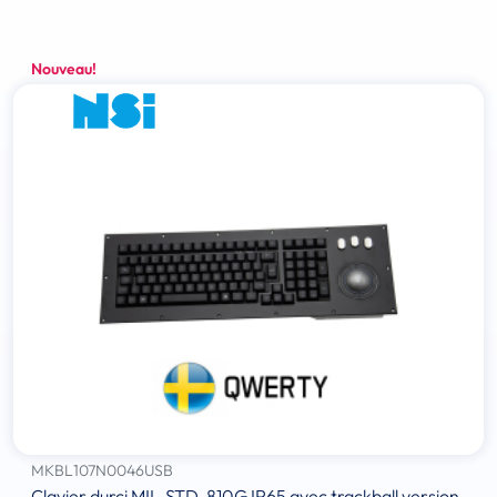
Nouveau!
MKBL107N0046USB
Clavier durci MIL-STD-810G IP65 avec trackball version