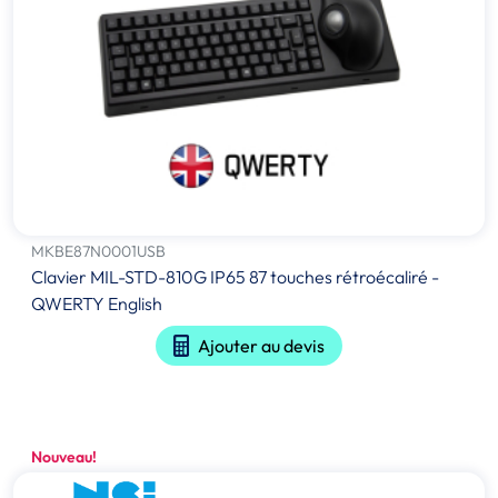
MKBE87N0001USB
Clavier MIL-STD-810G IP65 87 touches rétroécaliré -
QWERTY English
Ajouter au devis
Nouveau!