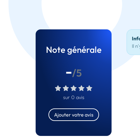
Inf
Il n
Note générale
-
/5
sur 0 avis
Ajouter votre avis