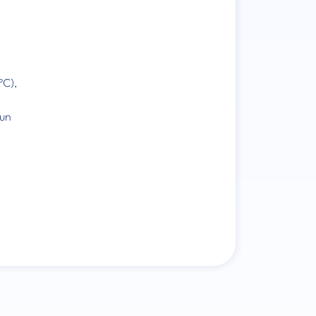
°C),
 un