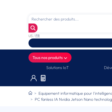
US
/
FR
Tous nos produits
Solutions IoT
Déve
Equipement informatique pour l'intelligence
PC fanless IA Nvidia Jetson Nano technolo