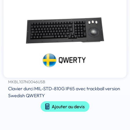
MKBL107N0046USB
Clavier durci MIL-STD-810G IP65 avec trackball version
Swedish QWERTY
Ajouter au devis