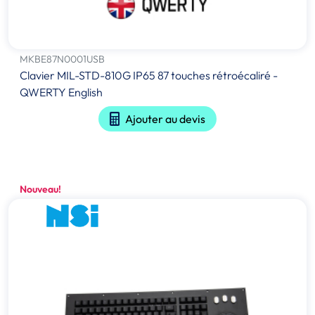
MKBE87N0001USB
Clavier MIL-STD-810G IP65 87 touches rétroécaliré -
QWERTY English
Ajouter au devis
Nouveau!