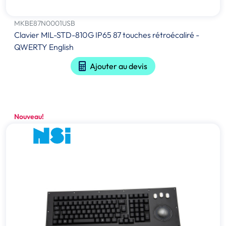
MKBE87N0001USB
Clavier MIL-STD-810G IP65 87 touches rétroécaliré -
QWERTY English
Ajouter au devis
Nouveau!