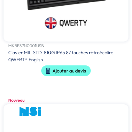
MKBE87N0001USB
Clavier MIL-STD-810G IP65 87 touches rétroécaliré -
QWERTY English
Ajouter au devis
Nouveau!