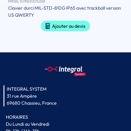
MKBL107N0001USB
Clavier durci MIL-STD-810G IP65 avec trackball version
US QWERTY
Ajouter au devis
INTEGRAL SYSTEM
31 rue Ampère
69680 Chassieu, France
HORAIRES
Du Lundi au Vendredi