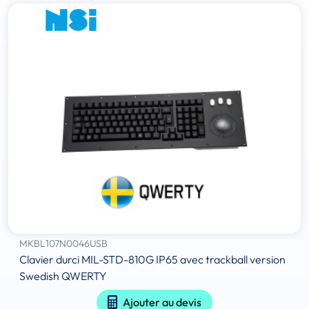
MKBL107N0046USB
Clavier durci MIL-STD-810G IP65 avec trackball version
Swedish QWERTY
Ajouter au devis