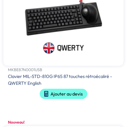
MKBE87N0001USB
Clavier MIL-STD-810G IP65 87 touches rétroécaliré -
QWERTY English
Ajouter au devis
Nouveau!