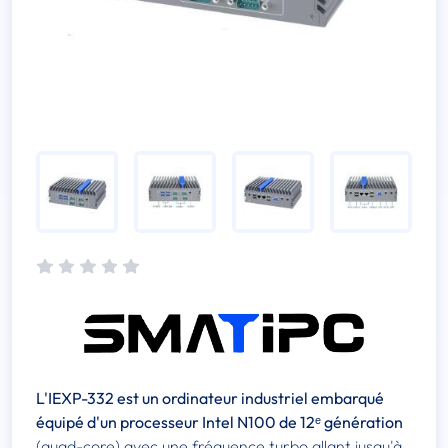
L'IEXP-332 est un ordinateur industriel embarqué
équipé d'un processeur Intel N100 de 12ᵉ génération
(quad-core) avec une fréquence turbo allant jusqu'à