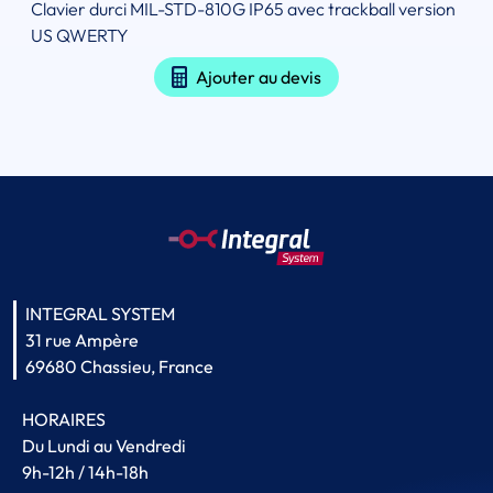
Clavier durci MIL-STD-810G IP65 avec trackball version
US QWERTY
Ajouter au devis
INTEGRAL SYSTEM
31 rue Ampère
69680 Chassieu, France
HORAIRES
Du Lundi au Vendredi
9h-12h / 14h-18h