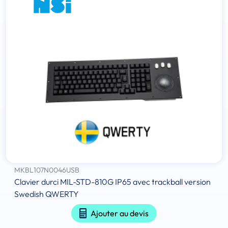
MKBL107N0046USB
Clavier durci MIL-STD-810G IP65 avec trackball version
Swedish QWERTY
Ajouter au devis