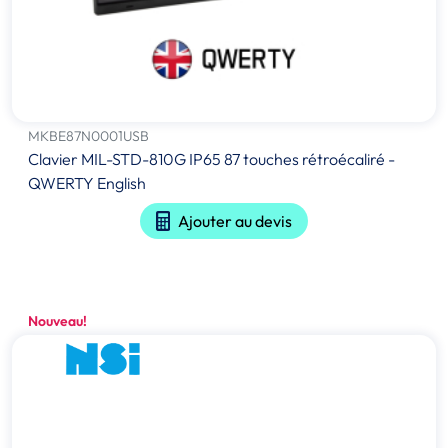
MKBE87N0001USB
Clavier MIL-STD-810G IP65 87 touches rétroécaliré -
QWERTY English
Ajouter au devis
Nouveau!