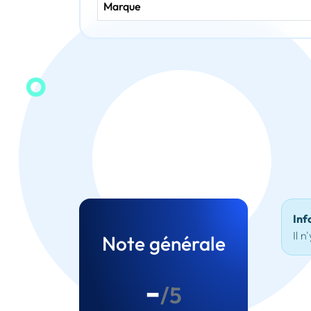
Marque
Inf
Il n
Note générale
-
/5