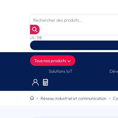
US
/
FR
Tous nos produits
Solutions IoT
Déve
Réseau industriel et communication
Co