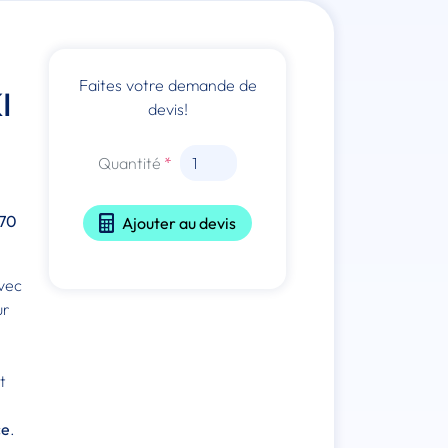
Faites votre demande de
I
devis!
Quantité
 70
Ajouter au devis
vec
ur
t
ce
.