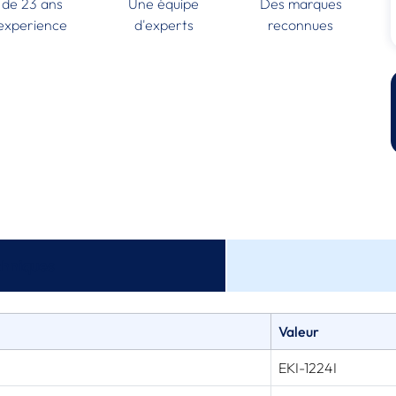
 de 23 ans
Une équipe
Des marques
experience
d'experts
reconnues
chniques
Valeur
EKI-1224I