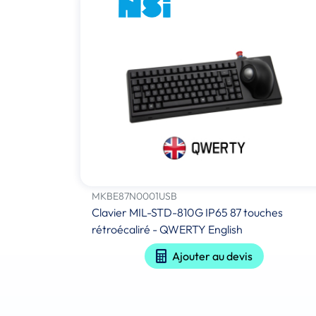
MKBE87N0001USB
Clavier MIL-STD-810G IP65 87 touches
rétroécaliré - QWERTY English
Ajouter au devis