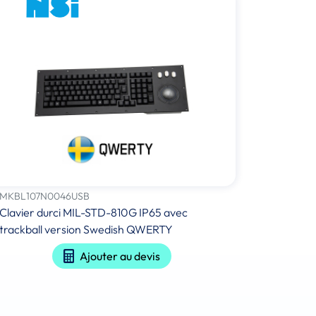
MKBL107N0046USB
Clavier durci MIL-STD-810G IP65 avec
trackball version Swedish QWERTY
Ajouter au devis