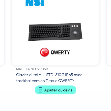
MKBL107N0090USB
Clavier durci MIL-STD-810G IP65 avec
trackball version Turque QWERTY
Ajouter au devis