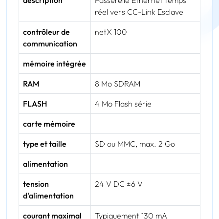
description
Passerelle Ethernet temps
réel vers CC-Link Esclave
contrôleur de
netX 100
communication
mémoire intégrée
RAM
8 Mo SDRAM
FLASH
4 Mo Flash série
carte mémoire
type et taille
SD ou MMC, max. 2 Go
alimentation
tension
24 V DC ±6 V
d'alimentation
courant maximal
Typiquement 130 mA