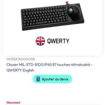
MKBE87N0001USB
Clavier MIL-STD-810G IP65 87 touches rétroécaliré -
QWERTY English
Ajouter au devis
Nouveau!