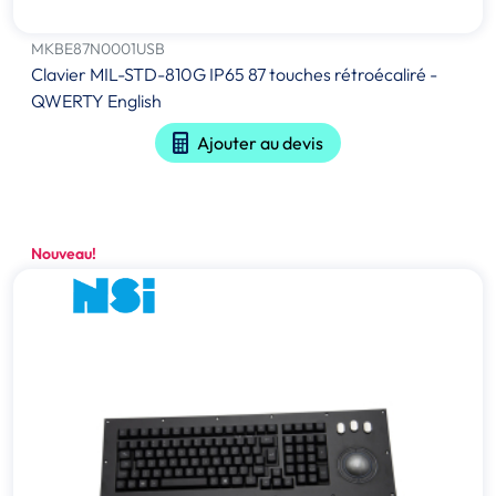
MKBE87N0001USB
Clavier MIL-STD-810G IP65 87 touches rétroécaliré -
QWERTY English
Ajouter au devis
Nouveau!