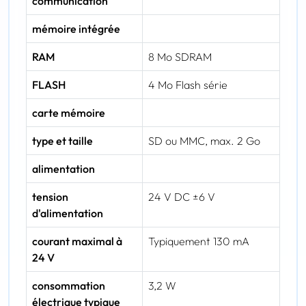
communication
mémoire intégrée
RAM
8 Mo SDRAM
FLASH
4 Mo Flash série
carte mémoire
type et taille
SD ou MMC, max. 2 Go
alimentation
tension
24 V DC ±6 V
d'alimentation
courant maximal à
Typiquement 130 mA
24 V
consommation
3,2 W
électrique typique