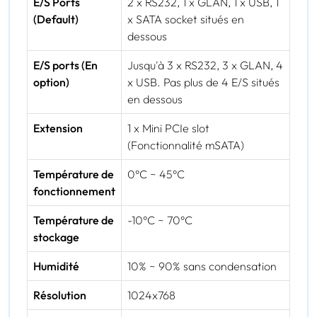
E/S Ports
2 x RS232, 1 x GLAN, 1 x USB, 1
(Default)
x SATA socket situés en
dessous
E/S ports (En
Jusqu'à 3 x RS232, 3 x GLAN, 4
option)
x USB. Pas plus de 4 E/S situés
en dessous
Extension
1 x Mini PCIe slot
(Fonctionnalité mSATA)
Température de
0°C ~ 45°C
fonctionnement
Température de
-10°C ~ 70°C
stockage
Humidité
10% ~ 90% sans condensation
Résolution
1024x768