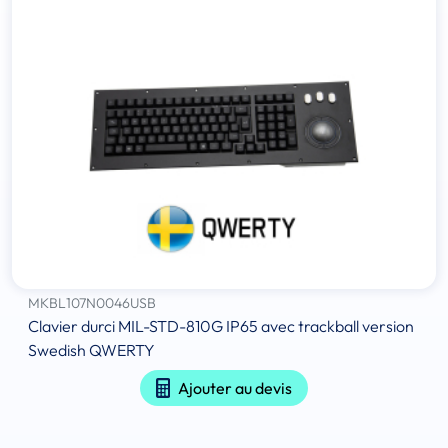
MKBL107N0046USB
Clavier durci MIL-STD-810G IP65 avec trackball version
Swedish QWERTY
Ajouter au devis