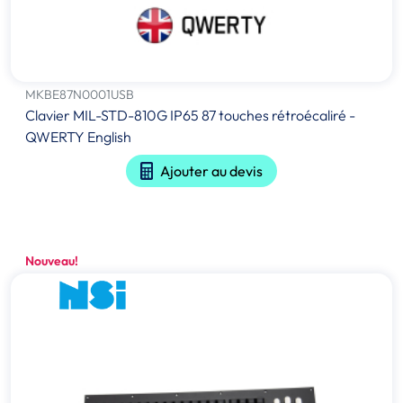
MKBE87N0001USB
Clavier MIL-STD-810G IP65 87 touches rétroécaliré -
QWERTY English
Ajouter au devis
Nouveau!