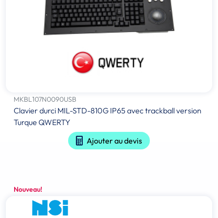
MKBL107N0090USB
Clavier durci MIL-STD-810G IP65 avec trackball version
Turque QWERTY
Ajouter au devis
Nouveau!