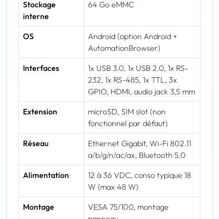
Stockage
64 Go eMMC
interne
OS
Android (option Android +
AutomationBrowser)
Interfaces
1x USB 3.0, 1x USB 2.0, 1x RS-
232, 1x RS-485, 1x TTL, 3x
GPIO, HDMI, audio jack 3,5 mm
Extension
microSD, SIM slot (non
fonctionnel par défaut)
Réseau
Ethernet Gigabit, Wi-Fi 802.11
a/b/g/n/ac/ax, Bluetooth 5.0
Alimentation
12 à 36 VDC, conso typique 18
W (max 48 W)
Montage
VESA 75/100, montage
panneau