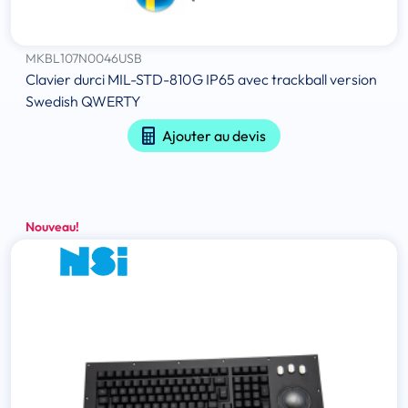
MKBL107N0046USB
Clavier durci MIL-STD-810G IP65 avec trackball version
Swedish QWERTY
Ajouter au devis
Nouveau!