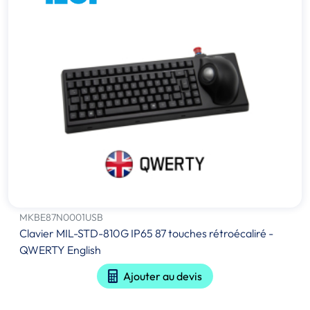
MKBE87N0001USB
Clavier MIL-STD-810G IP65 87 touches rétroécaliré -
QWERTY English
Ajouter au devis