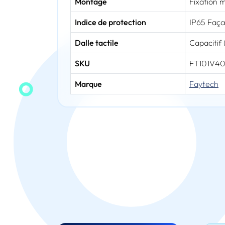
Montage
Fixation 
Indice de protection
IP65 Faça
Dalle tactile
Capacitif 
SKU
FT101V4
Marque
Faytech