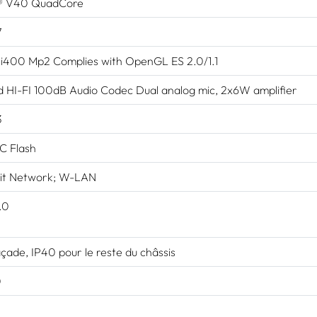
r® V40 QuadCore
7
i400 Mp2 Complies with OpenGL ES 2.0/1.1
d HI-FI 100dB Audio Codec Dual analog mic, 2x6W amplifier
3
 Flash
it Network; W-LAN
.0
çade, IP40 pour le reste du châssis
0