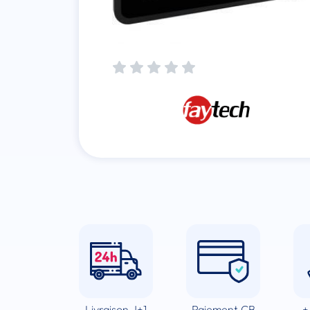
Livraison J+1
Paiement CB
+