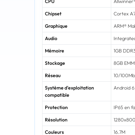
CPU
Allwinne
Chipset
Cortex A
Graphique
ARM® Mal
Audio
Integrate
Mémoire
1GB DDR
Stockage
8GB EMMC
Réseau
10/100Mb
Système d'exploitation
Android 6
compatible
Protection
IP65 en fa
Résolution
1280x80
Couleurs
16.7M