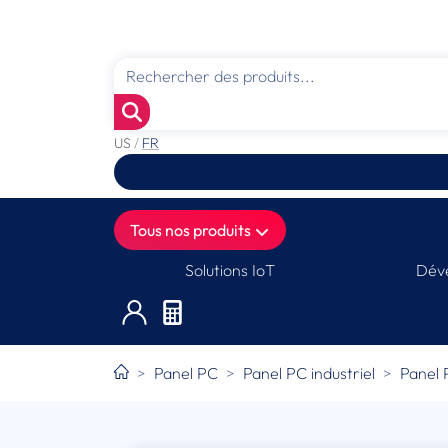
US
/
FR
Tous nos produits
Solutions IoT
Déve
Panel PC
Panel PC industriel
Panel P