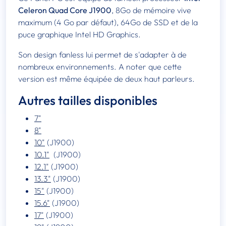
Celeron Quad Core J1900
, 8Go de mémoire vive
maximum (4 Go par défaut), 64Go de SSD et de la
puce graphique Intel HD Graphics.
Son design fanless lui permet de s'adapter à de
nombreux environnements. A noter que cette
version est même équipée de deux haut parleurs.
Autres tailles disponibles
7"
8"
10"
(J1900)
10.1"
(J1900)
12.1"
(J1900)
13.3"
(J1900)
15"
(J1900)
15.6"
(J1900)
17"
(J1900)