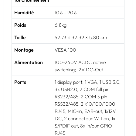
fonctionnement
Humidité
10% - 90%
Poids
6.8kg
Taille
52.73 × 32.39 × 5.80 cm
Montage
VESA 100
Alimentation
100-240V ACDC active
switching; 12V DC-Out
Ports
1 display port, 1 VGA, 1 USB 3.0,
3x USB2.0, 2 COM full pin
RS232/485, 2 COM 3 pin
RSS32/485, 2 x10/100/1000
RJ45, MIC-in, EAR-out, 1x12V
DC, 2 connecteur W-Lan, 1x
S/PDIF out, 8x in/our GPIO
RJ45