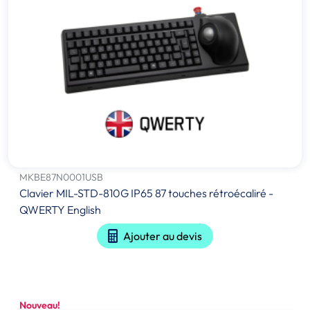
MKBE87N0001USB
Clavier MIL-STD-810G IP65 87 touches rétroécaliré -
QWERTY English
Ajouter au devis
Nouveau!