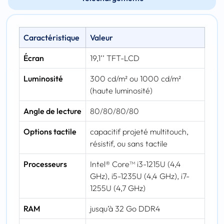
Caractéristique
Valeur
Écran
19,1’’ TFT-LCD
Luminosité
300 cd/m² ou 1000 cd/m²
(haute luminosité)
Angle de lecture
80/80/80/80
Options tactile
capacitif projeté multitouch,
résistif, ou sans tactile
Processeurs
Intel® Core™ i3-1215U (4,4
GHz), i5-1235U (4,4 GHz), i7-
1255U (4,7 GHz)
RAM
jusqu’à 32 Go DDR4