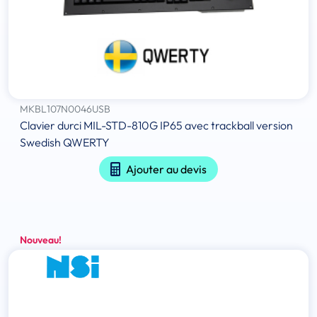
MKBL107N0046USB
Clavier durci MIL-STD-810G IP65 avec trackball version
Swedish QWERTY
Ajouter au devis
Nouveau!