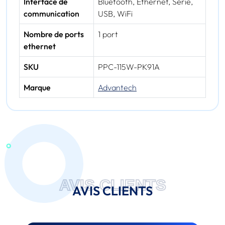
Interface de
Bluetooth, Ethernet, Série,
communication
USB, WiFi
Nombre de ports
1 port
ethernet
SKU
PPC-115W-PK91A
Marque
Advantech
AVIS CLIENTS
AVIS CLIENTS