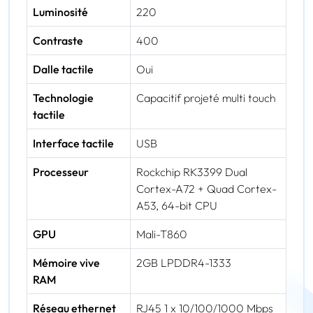
Luminosité
220
Contraste
400
Dalle tactile
Oui
Technologie
Capacitif projeté multi touch
tactile
Interface tactile
USB
Processeur
Rockchip RK3399 Dual
Cortex-A72 + Quad Cortex-
A53, 64-bit CPU
GPU
Mali-T860
Mémoire vive
2GB LPDDR4-1333
RAM
Réseau ethernet
RJ45 1 x 10/100/1000 Mbps