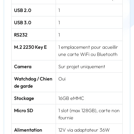
USB 2.0
1
USB 3.0
1
RS232
1
M.2 2230 Key E
1 emplacement pour acueillir
une carte WiFi ou Bluetooth
Camera
Sur projet uniquement
Watchdog / Chien
Oui
de garde
Stockage
16GB eMMC
Micro SD
1 slot (max 128GB), carte non
fournie
Alimentation
12V via adaptateur 36W