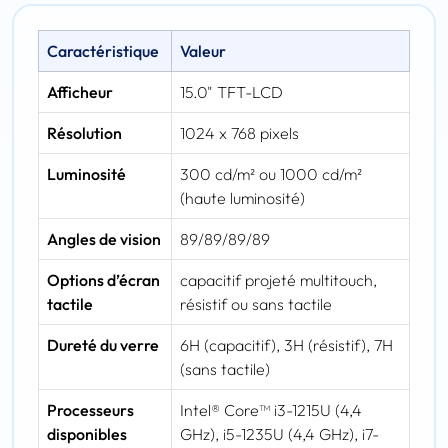
Caractéristique
Valeur
Afficheur
15.0" TFT-LCD
Résolution
1024 x 768 pixels
Luminosité
300 cd/m² ou 1000 cd/m²
(haute luminosité)
Angles de vision
89/89/89/89
Options d’écran
capacitif projeté multitouch,
tactile
résistif ou sans tactile
Dureté du verre
6H (capacitif), 3H (résistif), 7H
(sans tactile)
Processeurs
Intel® Core™ i3-1215U (4,4
disponibles
GHz), i5-1235U (4,4 GHz), i7-