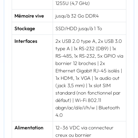
1255U (4,7 GHz)
Mémoire vive
jusqu’à 32 Go DDR4
Stockage
SSD/HDD jusqu’à 1 To
Interfaces
2x USB 2.0 type A, 2x USB 3.0
type A | 1x RS-232 (DB9) | 1x
RS-485, 1x RS-232, 5x GPIO via
bornier 12 broches | 2x
Ethernet Gigabit RJ-45 isolés |
1x HDMI, 1x VGA | 1x audio out
(jack 3,5 mm) | 1x slot SIM
standard (non fonctionnel par
défaut) | Wi-Fi 802.11
abgn/ac/d/e/i/h/w | Bluetooth
4.0
Alimentation
12–36 VDC via connecteur
creux ou bornier