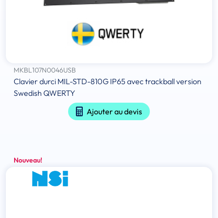
MKBL107N0046USB
Clavier durci MIL-STD-810G IP65 avec trackball version
Swedish QWERTY
Ajouter au devis
Nouveau!