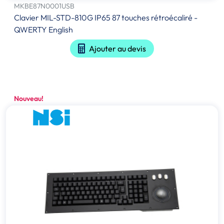
MKBE87N0001USB
Clavier MIL-STD-810G IP65 87 touches rétroécaliré -
QWERTY English
Ajouter au devis
Nouveau!