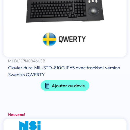
MKBL107N0046USB
Clavier durci MIL-STD-810G IP65 avec trackball version
Swedish QWERTY
Ajouter au devis
Nouveau!