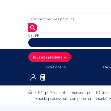
US
/
FR
Tous nos produits
Solutions IoT
Déve
Périphérique et composant pour PC indust
Module processeur (computer on module),