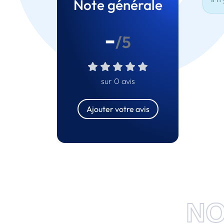
Note générale
-
/5
sur 0 avis
Ajouter votre avis
NO