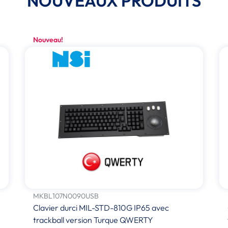
NOUVEAUX PRODUITS
Nouveau!
MKBL107N0090USB
Clavier durci MIL-STD-810G IP65 avec
trackball version Turque QWERTY