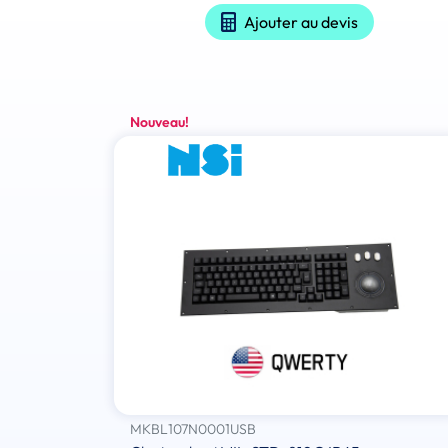
Ajouter au devis
Nouveau!
MKBL107N0001USB