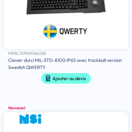
MKBL107N0046USB
Clavier durci MIL-STD-810G IP65 avec trackball version
Swedish QWERTY
Ajouter au devis
Nouveau!