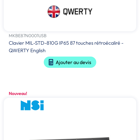
MKBE87N0001USB
Clavier MIL-STD-810G IP65 87 touches rétroécaliré -
QWERTY English
Ajouter au devis
Nouveau!