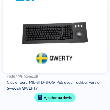
MKBL107N0046USB
Clavier durci MIL-STD-810G IP65 avec trackball version
Swedish QWERTY
Ajouter au devis