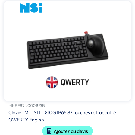
MKBE87N0001USB
Clavier MIL-STD-810G IP65 87 touches rétroécaliré -
QWERTY English
Ajouter au devis