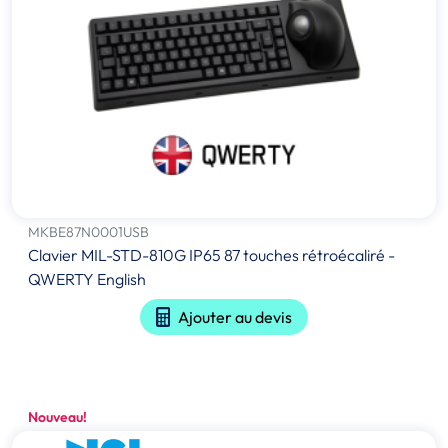
MKBE87N0001USB
Clavier MIL-STD-810G IP65 87 touches rétroécaliré -
QWERTY English
Ajouter au devis
Nouveau!