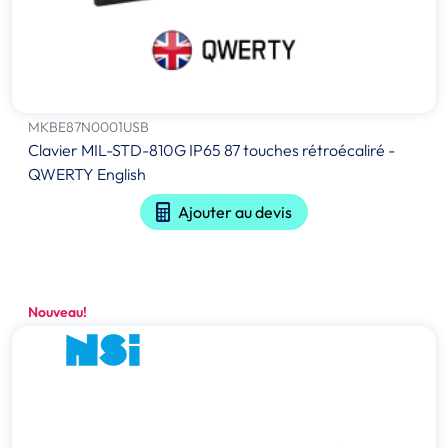
MKBE87N0001USB
Clavier MIL-STD-810G IP65 87 touches rétroécaliré -
QWERTY English
Ajouter au devis
Nouveau!