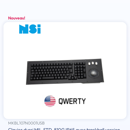
Nouveau!
MKBL107N0001USB
Clavier durci MIL-STD-810G IP65 avec trackball version