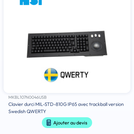
MKBL107N0046USB
Clavier durci MIL-STD-810G IP65 avec trackball version
Swedish QWERTY
Ajouter au devis