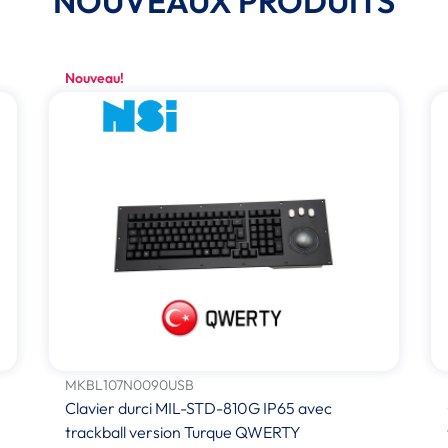
NOUVEAUX PRODUITS
Nouveau!
MKBL107N0090USB
Clavier durci MIL-STD-810G IP65 avec
trackball version Turque QWERTY