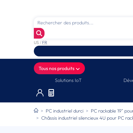
US
/
FR
Tous nos produits
Solutions IoT
Déve
PC industriel durci
PC rackable 19" pour
Châssis industriel silencieux 4U pour PC rac