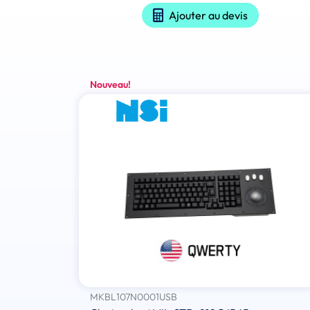
Ajouter au devis
Nouveau!
MKBL107N0001USB