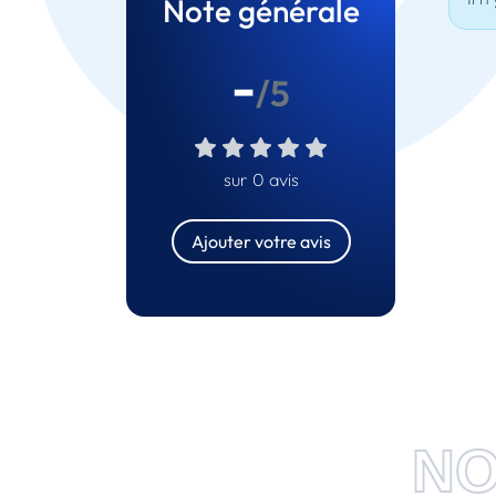
Note générale
-
/5
sur 0 avis
Ajouter votre avis
NO