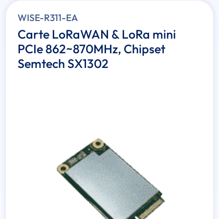
WISE-R311-EA
Carte LoRaWAN & LoRa mini
PCIe 862~870MHz, Chipset
Semtech SX1302