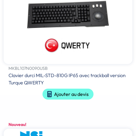
MKBL107N0090USB
Clavier durci MIL-STD-810G IP65 avec trackball version
Turque QWERTY
Ajouter au devis
Nouveau!