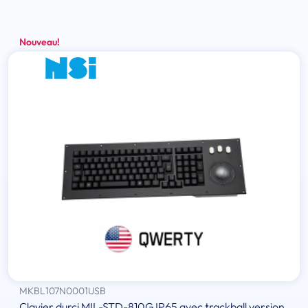
Nouveau!
MKBL107N0001USB
Clavier durci MIL-STD-810G IP65 avec trackball version