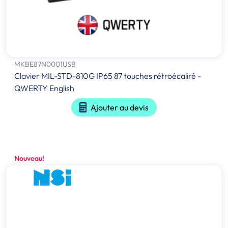
MKBE87N0001USB
Clavier MIL-STD-810G IP65 87 touches rétroécaliré -
QWERTY English
Ajouter au devis
Nouveau!