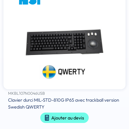
MKBL107N0046USB
Clavier durci MIL-STD-810G IP65 avec trackball version
Swedish QWERTY
Ajouter au devis