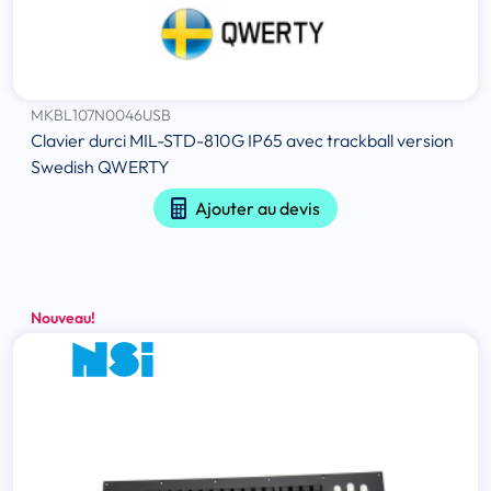
MKBL107N0046USB
Clavier durci MIL-STD-810G IP65 avec trackball version
Swedish QWERTY
Ajouter au devis
Nouveau!