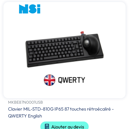
MKBE87N0001USB
Clavier MIL-STD-810G IP65 87 touches rétroécaliré -
QWERTY English
Ajouter au devis