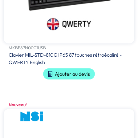
MKBE87N0001USB
Clavier MIL-STD-810G IP65 87 touches rétroécaliré -
QWERTY English
Ajouter au devis
Nouveau!