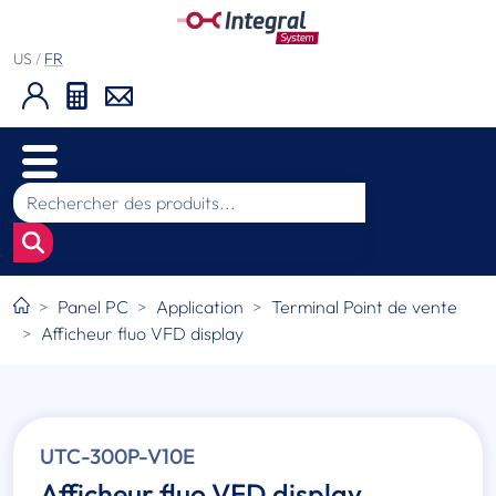
US
/
FR
Panel PC
Application
Terminal Point de vente
Afficheur fluo VFD display
UTC-300P-V10E
Afficheur fluo VFD display