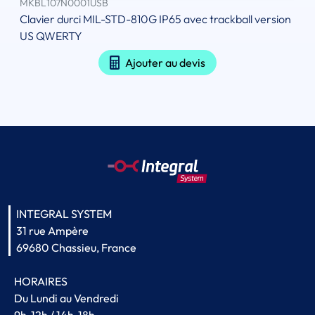
MKBL107N0001USB
Clavier durci MIL-STD-810G IP65 avec trackball version
US QWERTY
Ajouter au devis
INTEGRAL SYSTEM
31 rue Ampère
69680 Chassieu, France
HORAIRES
Du Lundi au Vendredi