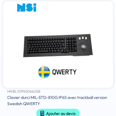
MKBL107N0046USB
Clavier durci MIL-STD-810G IP65 avec trackball version
Swedish QWERTY
Ajouter au devis