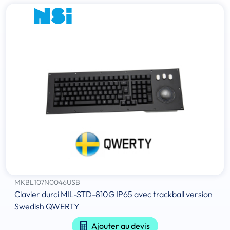
MKBL107N0046USB
Clavier durci MIL-STD-810G IP65 avec trackball version
Swedish QWERTY
Ajouter au devis