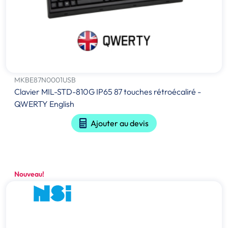
MKBE87N0001USB
Clavier MIL-STD-810G IP65 87 touches rétroécaliré -
QWERTY English
Ajouter au devis
Nouveau!