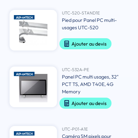
UTC-520-STAND1E
Pied pour Panel PC multi-
usages UTC-520
Ajouter au devis
UTC-532A-PE
Panel PC multi usages, 32"
PCT TS, AMD T40E, 4G
Memory
Ajouter au devis
UTC-P01-A1E
Caméra 5M pixels pour