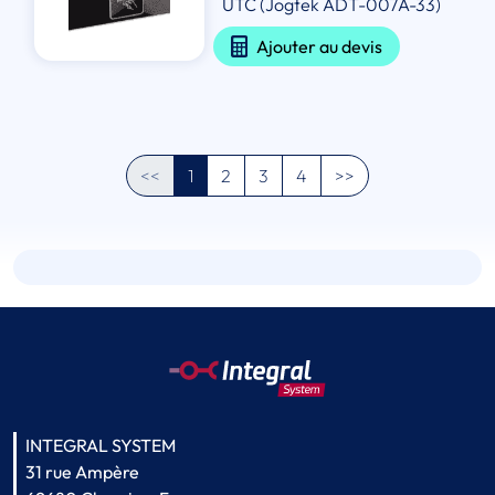
UTC (Jogtek ADT-007A-33)
Ajouter au devis
<<
1
2
3
4
>>
INTEGRAL SYSTEM
31 rue Ampère