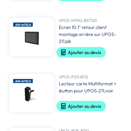
UPOS-M10G-BST00
Ecran 10.1" retour client
montage arrière sur UPOS-
211,blk
Ajouter au devis
UPOS-P03-B112
Lecteur carte Multiformat +
ibutton pour UPOS-211,noir
Ajouter au devis
UPOS-P05-B110