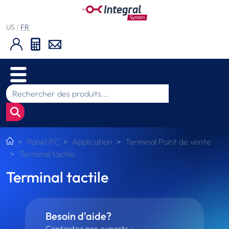
US
/
FR
Panel PC
Application
Terminal Point de vente
Terminal tactile
Terminal tactile
Besoin d'aide?
Contactez nos experts :