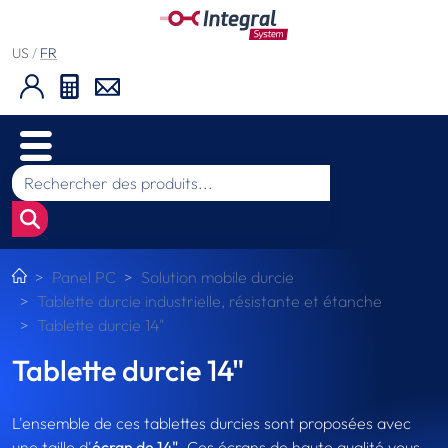
US
/
FR
Panel PC
Solution mobile durcie
Tablette durcie industrielle, résistante et étanche
Tablette durcie 14"
Tablette durcie 14"
L'ensemble de ces tablettes durcies sont proposées avec
une taille d'
écran de 14"
. Ces écrans de haute qualité vous