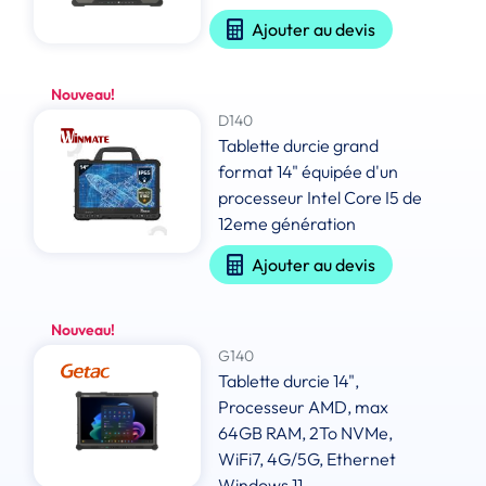
Ajouter au devis
Nouveau!
D140
Tablette durcie grand
format 14" équipée d'un
processeur Intel Core I5 de
12eme génération
Ajouter au devis
Nouveau!
G140
Tablette durcie 14",
Processeur AMD, max
64GB RAM, 2To NVMe,
WiFi7, 4G/5G, Ethernet
Windows 11