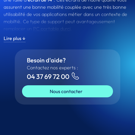
assurent une bonne mobilité couplée avec une très bonne
utilisabilité de vos applications métier dans un contexte de
mobiltié. Ce type de support peut avantageusement
remplacer un
PC portable durci
.
Lire plus ↓
De très haute qualité, ces tablettes répondent à de
nombreux usages professionnels.
Besoin d'aide?
Contactez nos experts :
04 37 69 72 00
Nous contacter