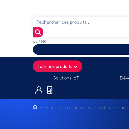
US
/
FR
Tous nos produits
Solutions IoT
Déve
Acquisition de données
Vidéo
Carte