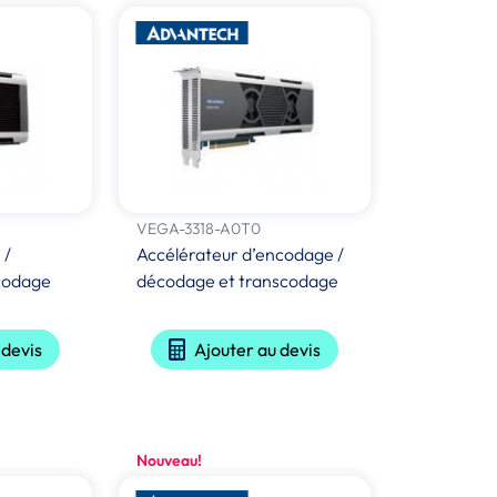
VEGA-3318-A0T0
 /
Accélérateur d’encodage /
codage
décodage et transcodage
 devis
Ajouter au devis
Nouveau!