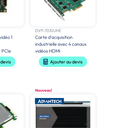
DVP-7032UHE
vidéo 1
Carte d'acquisition
industrielle avec 4 canaux
 PCIe
vidéos HDMI
 devis
Ajouter au devis
Nouveau!