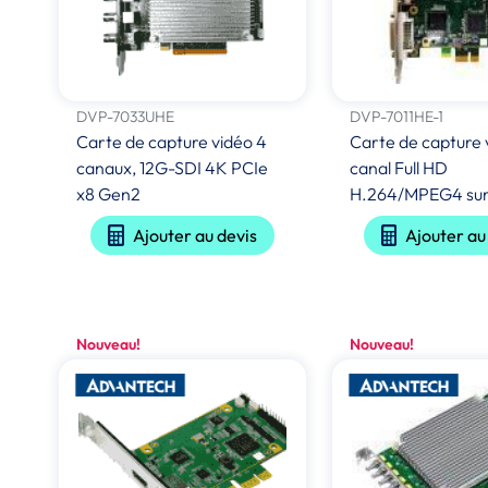
DVP-7033UHE
DVP-7011HE-1
Carte de capture vidéo 4
Carte de capture 
canaux, 12G-SDI 4K PCIe
canal Full HD
x8 Gen2
H.264/MPEG4 sur
Ajouter au devis
Ajouter au
Nouveau!
Nouveau!