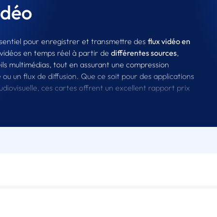
idéo
entiel pour enregistrer et transmettre des
flux vidéo en
 vidéos en temps réel à partir de
différentes sources
,
ls multimédias, tout en assurant une compression
ou un flux de diffusion. Que ce soit pour des applications
udiovisuelle, ces cartes offrent un excellent rapport prix
e gamme de cartes de capture vidéo, disponibles aux
s les exigences techniques. Découvrez des modèles de
rofitez d’une solution adaptée à vos projets, que ce soit
ou pour des configurations multi-canaux.