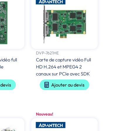
DVP-7621HE
idéo full
Carte de capture vidéo Full
Ie
HD H.264 et MPEG4 2
canaux sur PCIe avec SDK
 devis
Ajouter au devis
Nouveau!