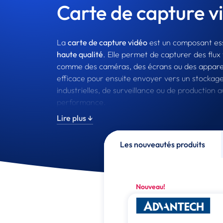
Carte de capture v
La
carte de capture vidéo
est un composant ess
haute qualité
. Elle permet de capturer des flux
comme des caméras, des écrans ou des apparei
efficace pour ensuite envoyer vers un stockage 
industrielles, de surveillance ou de production a
performance.
Lire plus ↓
Chez Integral System, nous proposons une larg
formats mPCIe et PCIe
, pour répondre à toute
Les nouveautés produits
marques reconnues, notamment
Advantech
. P
pour la gestion de flux vidéo en résolution 4K 
Nouveau!