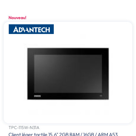
Nouveau!
TPC-115W-N31A
Client léger tactile 15.6" 2GB RAM / 16GB / ARM A53