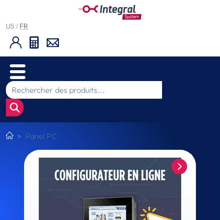
US
/
FR
Panel PC