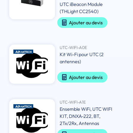
UTC iBeacon Module
(THLight CC2540)
Ajouter au devis
UTC-WIFI-A0E
Kit Wi-Fi pour UTC (2
antennes)
Ajouter au devis
UTC-WIFI-A1E
Ensemble WiFi, UTC WIFI
KIT, DNXA-222, BT,
2Tx/2Rx, Antennas