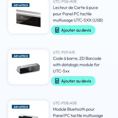
UTC-P06-A0E
Lecteur de Carte à puce
pour Panel PC tactile
multiusage UTC-5XX (USB)
Ajouter au devis
UTC-P07-A1E
Code à barre, 2D Barcode
with datalogic module for
UTC-5xx
Ajouter au devis
UTC-P08-A0E
Module Bluetooth pour
Panel PC tactile multiusage