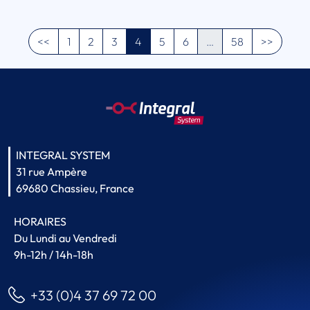
<<
1
2
3
4
5
6
…
58
>>
INTEGRAL SYSTEM
31 rue Ampère
69680 Chassieu, France
HORAIRES
Du Lundi au Vendredi
9h-12h / 14h-18h
+33 (0)4 37 69 72 00