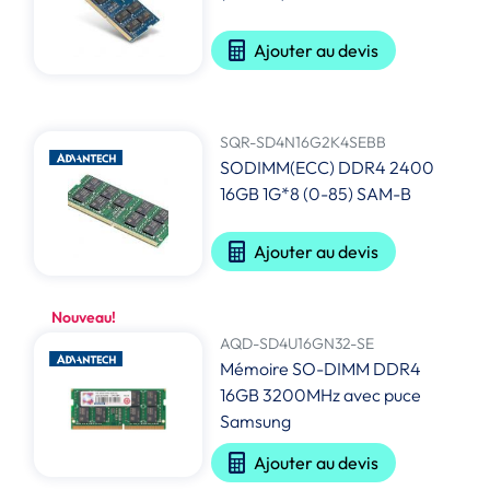
Ajouter au devis
SQR-SD4N16G2K4SEBB
SODIMM(ECC) DDR4 2400
16GB 1G*8 (0-85) SAM-B
Ajouter au devis
Nouveau!
AQD-SD4U16GN32-SE
Mémoire SO-DIMM DDR4
16GB 3200MHz avec puce
Samsung
Ajouter au devis