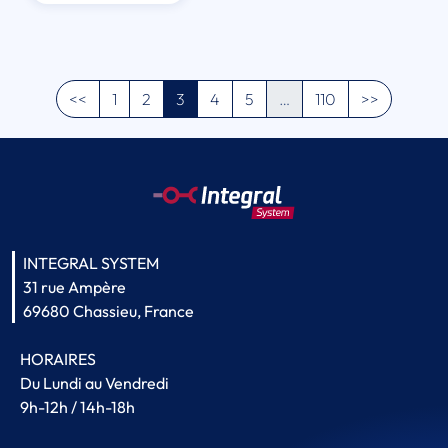
<<
1
2
3
4
5
…
110
>>
INTEGRAL SYSTEM
31 rue Ampère
69680 Chassieu, France
HORAIRES
Du Lundi au Vendredi
9h-12h / 14h-18h