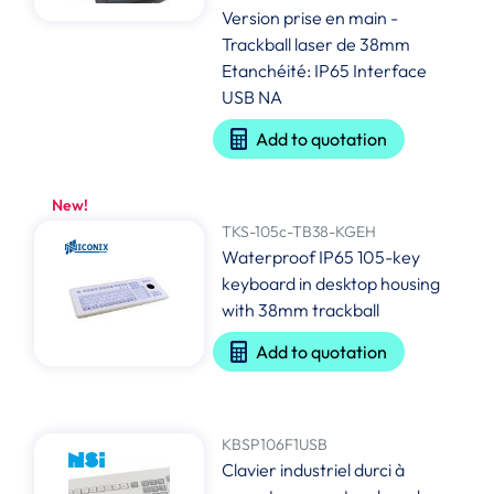
Version prise en main -
Trackball laser de 38mm
Etanchéité: IP65 Interface
USB NA
Add to quotation
New!
TKS-105c-TB38-KGEH
Waterproof IP65 105-key
keyboard in desktop housing
with 38mm trackball
Add to quotation
KBSP106F1USB
Clavier industriel durci à