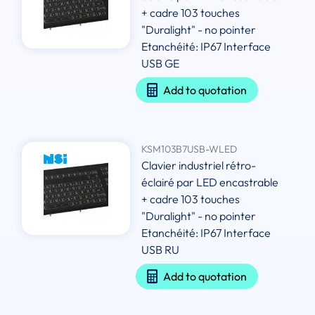
+ cadre 103 touches
"Duralight" - no pointer
Etanchéité: IP67 Interface
USB GE
Add to quotation
KSM103B7USB-WLED
Clavier industriel rétro-
éclairé par LED encastrable
+ cadre 103 touches
"Duralight" - no pointer
Etanchéité: IP67 Interface
USB RU
Add to quotation