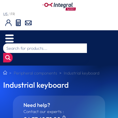
US
/
FR
Peripheral components
Industrial keyboard
Industrial keyboard
Need help?
Contact our experts :