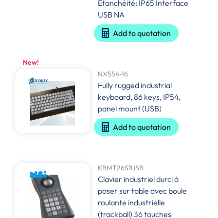
Etanchéité: IP65 Interface
USB NA
Add to quotation
New!
NX554-16
Fully rugged industrial
keyboard, 86 keys, IP54,
panel mount (USB)
Add to quotation
KBMT26S1USB
Clavier industriel durci à
poser sur table avec boule
roulante industrielle
(trackball) 36 touches