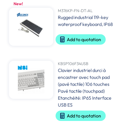
New!
M376KP-FN-DT-AL
Rugged industrial 119-key
waterproof keyboard, IP68
Add to quotation
KBSP106F34USB
Clavier industriel durci à
encastrer avec touch pad
(pavé tactile) 106 touches
Pavé tactile (touchpad)
Etanchéité: IP65 Interface
USB ES
Add to quotation