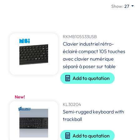
Show:
27
RKMB105S33USB
Clavier industriel rétro-
éclairé compact 105 touches
avec clavier numérique
séparé à poser sur table
Add to quotation
New!
KL30204
Semi-rugged keyboard with
trackball
Add to quotation