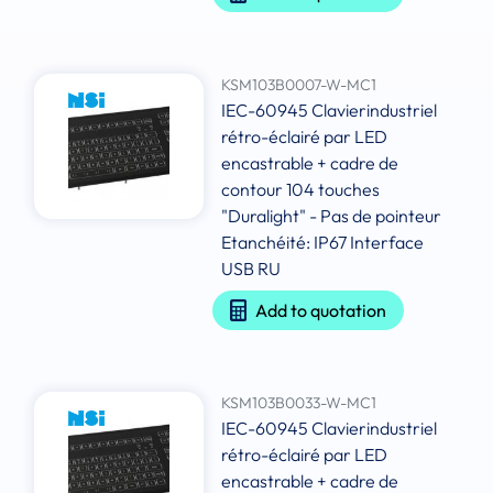
KSM103B0007-W-MC1
IEC-60945 Clavierindustriel
rétro-éclairé par LED
encastrable + cadre de
contour 104 touches
"Duralight" - Pas de pointeur
Etanchéité: IP67 Interface
USB RU
Add to quotation
KSM103B0033-W-MC1
IEC-60945 Clavierindustriel
rétro-éclairé par LED
encastrable + cadre de