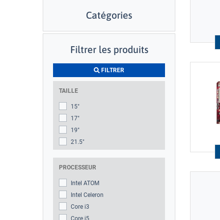
Catégories
Filtrer les produits
FILTRER
TAILLE
15"
17"
19"
21.5"
PROCESSEUR
Intel ATOM
Intel Celeron
Core i3
Core i5