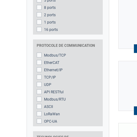
5 ports
8 ports
2 ports
1 ports
16 ports
PROTOCOLE DE COMMUNICATION
Modbus/TCP
EtherCAT
Ethernet/IP
TCP/IP
UDP
API RESTful
Modbus/RTU
ASCII
LoRaWan
OPC-UA