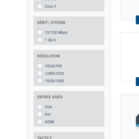
Core i7
DÉBIT / VITESSE
10/100 Mbps
1 Gb/s
RÉSOLUTION
1024x768
1280x1024
1920x1080
ENTRÉE VIDÉO
VGA
DVI
HDMI
TACTILE