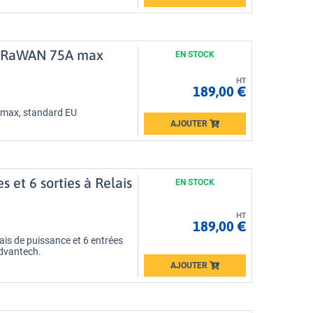
Loading...
 LoRaWAN 75A max
EN STOCK
HT
189,00 €
 max, standard EU
AJOUTER
Loading...
 et 6 sorties à Relais
EN STOCK
HT
189,00 €
ais de puissance et 6 entrées
dvantech.
AJOUTER
Loading...