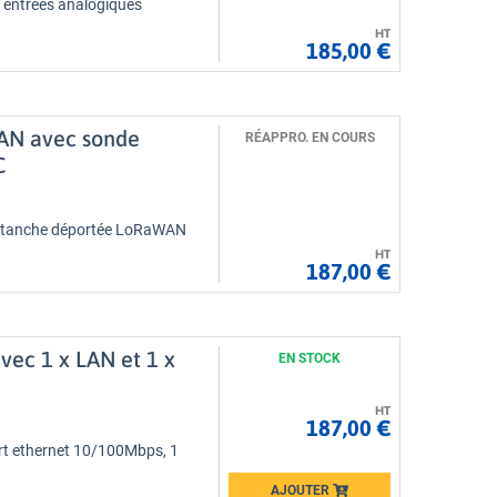
entrées analogiques
HT
185,00 €
AN avec sonde
RÉAPPRO. EN COURS
C
 étanche déportée LoRaWAN
HT
187,00 €
vec 1 x LAN et 1 x
EN STOCK
HT
187,00 €
ort ethernet 10/100Mbps, 1
AJOUTER