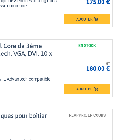
175,00 €
ipé de 8 entrées analogiques
 masse commune.
AJOUTER
Loading...
el Core de 3ème
EN STOCK
ech, VGA, DVI, 10 x
HT
180,00 €
A1E Advantech compatible
AJOUTER
Loading...
ues pour boîtier
RÉAPPRO. EN COURS