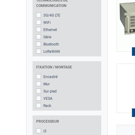
TECHNOLOGIES DE
COMMUNICATION
3G/4G LTE
WiFi
Ethernet
Série
Bluetooth
LoRaWAN
FIXATION / MONTAGE
Encastré
Mur
Sur pied
VESA
Rack
PROCESSEUR
i3