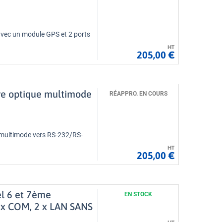
avec un module GPS et 2 ports
HT
205,00 €
re optique multimode
RÉAPPRO. EN COURS
 multimode vers RS-232/RS-
HT
205,00 €
el 6 et 7ème
EN STOCK
6 x COM, 2 x LAN SANS