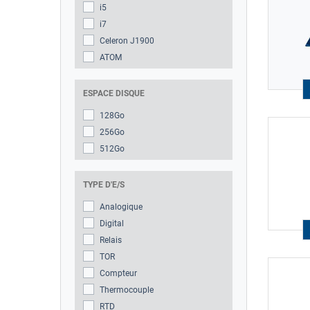
i5
i7
Celeron J1900
ATOM
ESPACE DISQUE
128Go
256Go
512Go
TYPE D'E/S
Analogique
Digital
Relais
TOR
Compteur
Thermocouple
RTD