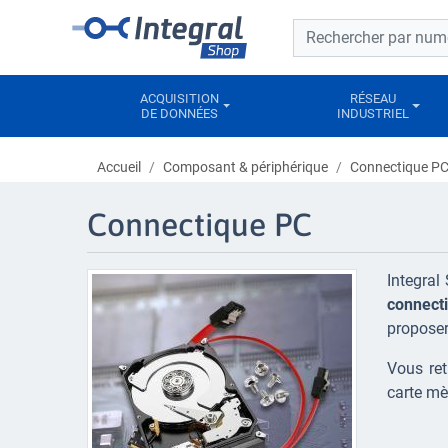
Barre de recherche
Barre de recherche
ACQUISITION
RÉSEAU
DE DONNÉES
INDUSTRIEL
Accueil
Composant & périphérique
Connectique P
Connectique PC
Integral
connect
proposer
Vous ret
carte mè