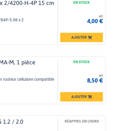
 x 2/4200-H-4P 15 cm
EN STOCK
HT
4,00 €
/B4P-5.08 x 2
AJOUTER
Loading...
SMA-M, 1 pièce
EN STOCK
HT
8,50 €
routeur cellulaire compatible
AJOUTER
Loading...
1.2 / 2.0
RÉAPPRO. EN COURS