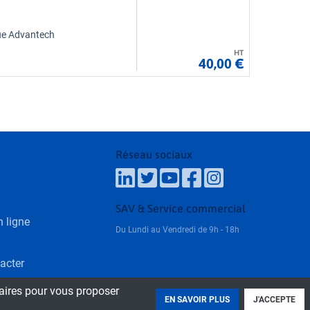
que Advantech
HT
40,00 €
Réseau sociaux
SAV & Service commercial
 ligne
Du Lundi au Vendredi de 9h - 18h
acter
laires pour vous proposer
EN SAVOIR PLUS
J'ACCEPTE