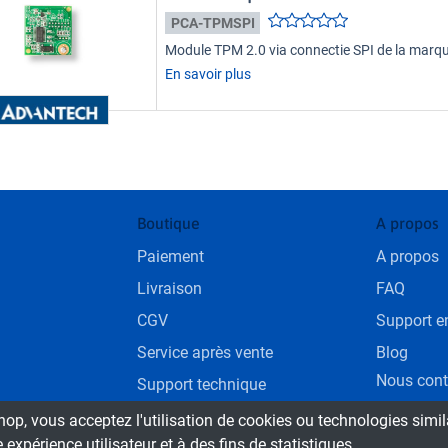
PCA-TPMSPI
Module TPM 2.0 via connectie SPI de la mar
En savoir plus
Boutique
A propos
Paiement
A propos
Livraison
FAQ
CGV
Support en
Service après vente
Blog
Nous cont
Support technique
shop, vous acceptez l'utilisation de cookies ou technologies simi
xpérience utilisateur et à des fins de statistiques.