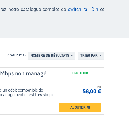
vrez notre catalogue complet de
switch rail Din
et
17 résultat(s)
NOMBRE DE RÉSULTATS
TRIER PAR
00 Mbps non managé
EN STOCK
HT
58,00 €
ec un débit compatible de
e management et est très simple
AJOUTER
Loading...