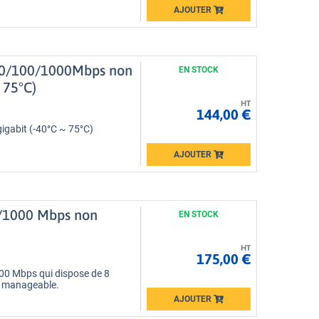
AJOUTER
Loading...
 10/100/1000Mbps non
EN STOCK
 75°C)
HT
144,00 €
gigabit (-40°C ~ 75°C)
AJOUTER
Loading...
00/1000 Mbps non
EN STOCK
HT
175,00 €
000 Mbps qui dispose de 8
n manageable.
AJOUTER
Loading...