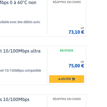
Mbps 0 à 60°C non
RÉAPPRO. EN COURS
pilable avec des débits auto
HT
73,10 €
net 10/100Mbps ultra
EN STOCK
HT
75,00 €
ernet 10/100Mbps compatible
AJOUTER
Loading...
rts 10/100Mbps
RÉAPPRO. EN COURS