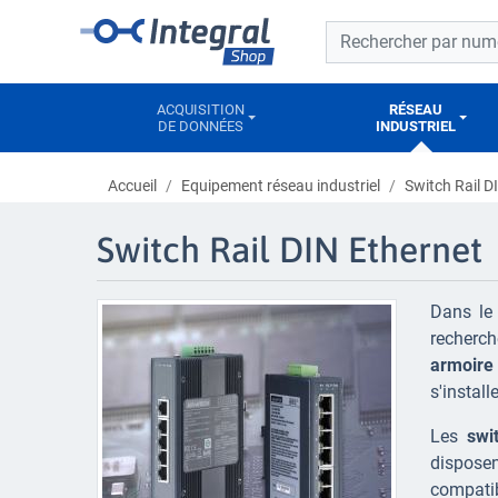
Barre de recherche
Barre de recherche
ACQUISITION
RÉSEAU
DE DONNÉES
INDUSTRIEL
Accueil
Equipement réseau industriel
Switch Rail D
Switch Rail DIN Ethernet
Dans le 
recherch
armoire
s'instal
Les
swit
disposen
compatib