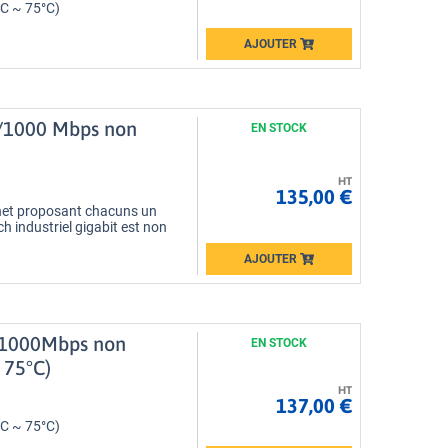
°C ~ 75°C)
AJOUTER
Loading...
00/1000 Mbps non
EN STOCK
HT
135,00 €
net proposant chacuns un
 industriel gigabit est non
AJOUTER
Loading...
0/1000Mbps non
EN STOCK
 75°C)
HT
137,00 €
°C ~ 75°C)