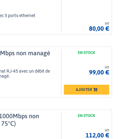
ec 5 ports ethernet
HT
80,00 €
00 Mbps non managé
EN STOCK
HT
99,00 €
mat RJ-45 avec un débit de
nagé.
AJOUTER
Loading...
0/1000Mbps non
EN STOCK
 75°C)
HT
112,00 €