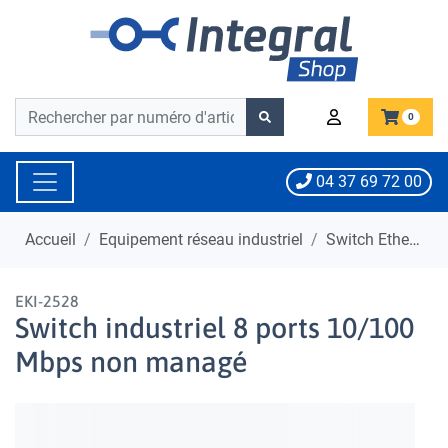
Barre de recherche
Barre de recherche
0
04 37 69 72 00
Accueil
Equipement réseau industriel
Switch Ethernet Industriel
EKI-2528
Switch industriel 8 ports 10/100
Mbps non managé