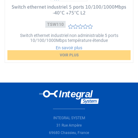
Switch ethernet industriel 5 ports 10/100/1000Mbps
-40°C +75°C L2
TSW110
Switch ethernet industriel non administrable 5 ports
10/100/1000Mbps température étendue
En savoir plus
VOIR PLUS
Loading...
INTEGRAL SYSTEM
31 Rue Ampère
69680 Chassieu, France