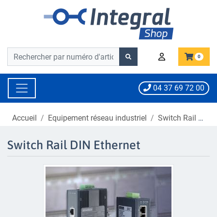
Barre de recherche
Barre de recherche
0
04 37 69 72 00
Accueil
Equipement réseau industriel
Switch Rail DIN Ethernet
Switch Rail DIN Ethernet