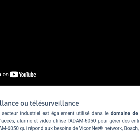
illance ou télésurveillance
e secteur industriel est également utilisé dans le
domaine de l
accès, alarme et vidéo utilise l'ADAM-6050 pour gérer des ent
M-6050 qui répond aux besoins de ViconNet® network, Bosch, Nit