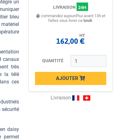
intègre un
LIVRAISON
24H
mmuniquer
commandez aujourd'hui avant 13h et
itier bleu
faites vous livrer ce
lundi
.
 matériel
mpérature
HT
162,00 €
entation
18 canaux
QUANTITÉ
ment très
e la télé
AJOUTER
dans ces
Loading...
Livraison
·
dustriels
 sécurité
 en daisy
é permet