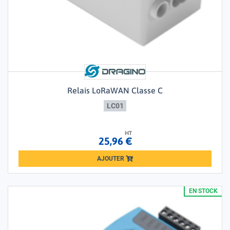
Relais LoRaWAN Classe C
LC01
HT
25,96 €
AJOUTER
Loading...
EN STOCK