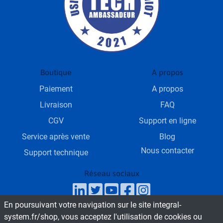
Boutique
A propos
Paiement
A propos
Livraison
FAQ
CGV
Support en ligne
Service après vente
Blog
Nous contacter
Support technique
Réseau sociaux
En poursuivant votre navigation sur le site integral-
SAV & Service commercial
system.fr/shop, vous acceptez l'utilisation de cookies ou