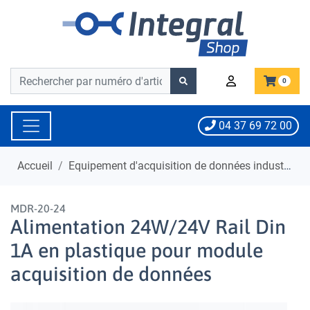
Barre de recherche
Barre de recherche
0
04 37 69 72 00
Accueil
Equipement d'acquisition de données industrielle
MDR-20-24
Alimentation 24W/24V Rail Din
1A en plastique pour module
acquisition de données