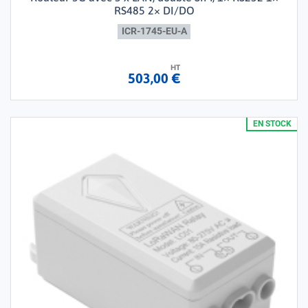
RS485 2× DI/DO
ICR-1745-EU-A
HT
503,00 €
EN STOCK