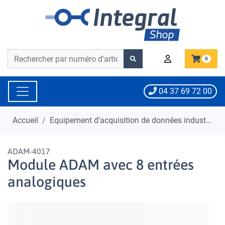
Barre de recherche
Barre de recherche
0
04 37 69 72 00
Accueil
Equipement d'acquisition de données industrielle
ADAM-4017
Module ADAM avec 8 entrées
analogiques