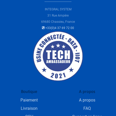
INTEGRAL SYSTEM
31 Rue Ampère
69680 Chassieu, France
+33(0)4 37 69 72 00
Boutique
A propos
Paiement
A propos
Livraison
FAQ